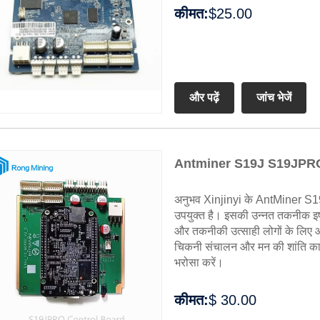
कीमत:
$25.00
और पढ़ें
जांच भेजें
Antminer S19J S19JPRO निय
अनुभव Xinjinyi के AntMiner S
उपयुक्त है। इसकी उन्नत तकनीक इष्
और तकनीकी उत्साही लोगों के लिए आ
चिकनी संचालन और मन की शांति का आन
भरोसा करें।
कीमत:
$ 30.00