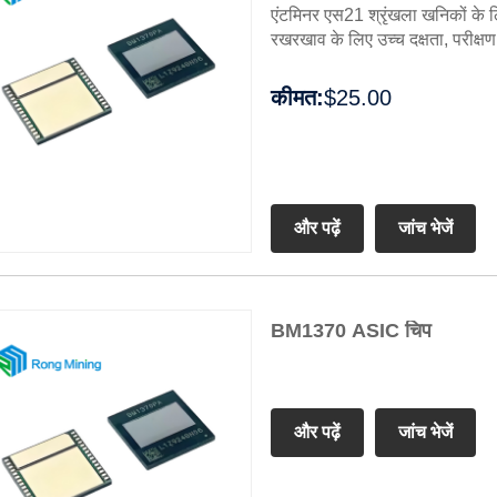
एंटमिनर एस21 श्रृंखला खनिकों के 
रखरखाव के लिए उच्च दक्षता, परीक्
कीमत:
$25.00
और पढ़ें
जांच भेजें
BM1370 ASIC चिप
और पढ़ें
जांच भेजें