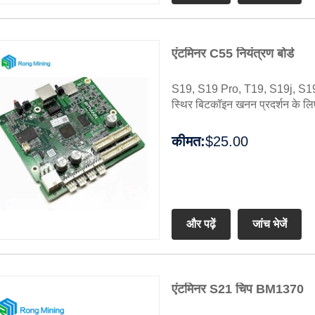
एंटमिनर C55 नियंत्रण बोर्ड
S19, S19 Pro, T19, S19j, S19i,
स्थिर बिटकॉइन खनन प्रदर्शन के लिए
कीमत:
$25.00
और पढ़ें
जांच भेजें
एंटमिनर S21 चिप BM1370