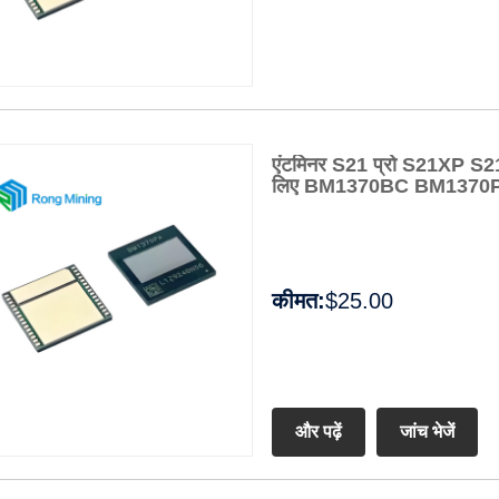
एंटमिनर S21 प्रो S21XP S21
लिए BM1370BC BM1370
कीमत:
$25.00
और पढ़ें
जांच भेजें