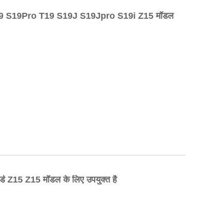
्ड S19 S19Pro T19 S19J S19Jpro S19i Z15 मॉडल
ोर्ड Z15 Z15 मॉडल के लिए उपयुक्त है