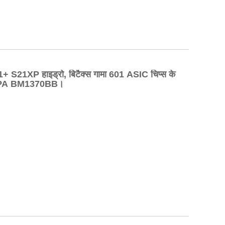
+ S21XP हाइड्रो, बिटैक्स गामा 601 ASIC चिप्स के
PA BM1370BB।