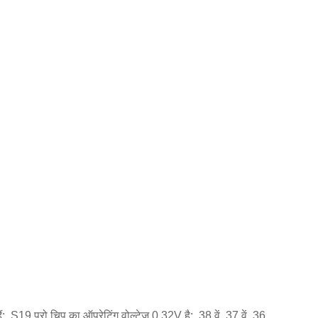
ल हैं; S19 प्रो चिप का ऑपरेटिंग वोल्टेज 0.32V है; 38 वें, 37 वें, 36